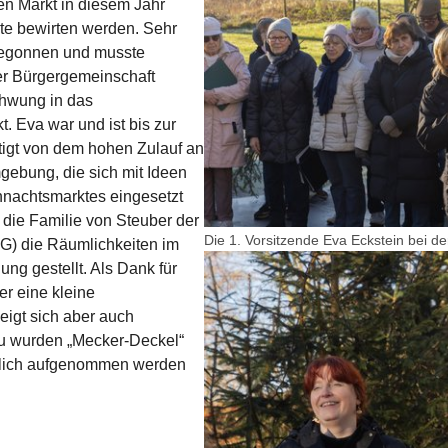
den Markt in diesem Jahr
te bewirten werden. Sehr
 begonnen und musste
er Bürgergemeinschaft
chwung in das
. Eva war und ist bis zur
igt von dem hohen Zulauf an
gebung, die sich mit Ideen
ihnachtsmarktes eingesetzt
 die Familie von Steuber der
Die 1. Vorsitzende Eva Eckstein bei d
G) die Räumlichkeiten im
Show larger version for:
ng gestellt. Als Dank für
er eine kleine
igt sich aber auch
zu wurden „Mecker-Deckel“
ftlich aufgenommen werden