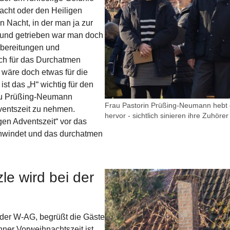
acht oder den Heiligen
 Nacht, in der man ja zur
g und getrieben war man doch
rbereitungen und
uch für das Durchatmen
wäre doch etwas für die
st das „H“ wichtig für den
rau Prüßing-Neumann
Frau Pastorin Prüßing-Neumann hebt 
dventszeit zu nehmen.
hervor - sichtlich sinieren ihre Zuhöre
igen Adventszeit“ vor das
rschwindet und das durchatmen
le wird bei der
Show larger version for:
 der W-AG, begrüßt die Gäste
ner Vorweihnachtszeit ist