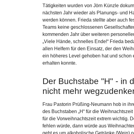
Tätigkeiten wurden von Jörn Künzle dokumen
nächsten Jahr wieder als Planungs- und H
werden können. Frieda stellte aber auch fe
Teams keine geschlossenen Gesellschaften
kommenden Jahr über weiteren personellen
„Viele Hände, schnelles Ende!“ Frieda bed
allen Helfern für den Einsatz, der den Wei
ein höheres Level gehoben hat und schon 
erhalten konnte.
Der Buchstabe "H" - in 
nicht mehr wegzudenke
Frau Pastorin Prüßing-Neumann hob in ih
des Buchstaben „H“ für die Weihnachtszeit 
für die Vorweihnachtszeit extrem wichtig.
fehlen würde, dann würde aus Weihnachte
geht es um alkoholische Getränke (Wein) o