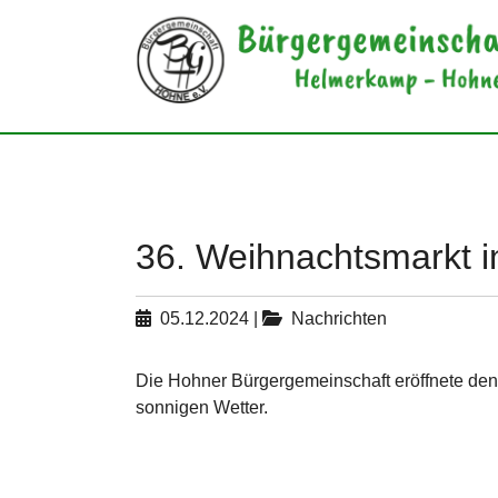
Skip to main navigation
Zum Hauptinhalt springen
Skip to page footer
36. Weihnachtsmarkt 
05.12.2024
|
Nachrichten
Die Hohner Bürgergemeinschaft eröffnete den 
sonnigen Wetter.