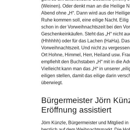
(Weinen). Oder denkt man an die Heilige N
Abend ohne „H“. Dann wird aus der Heiligen
Ruhe kommen soll, eine eilige Nacht. Eili
schon in der Vorweihnachtszeit bei den Vo
Geschenkeinkäufen. Steht das „H“ nicht a
(Hhhhhh) oder für das Lachen (HaHa). Das 
Vorweihnachtszeit. Und nicht zu vergessen i
Ort Hohne, Himmel, Herr, Heiland usw. F
empfiehlt den Buchstaben „H“ mit in die A
Vielleicht kann man das „H“ in unserer „eil
eiligen stellen, damit das eilige darin ve
überwiegt.
Bürgermeister Jörn Künz
Eröffnung assistiert
Jörn Künzle, Bürgermeister und Mitglied in
herzlich auf dem Weihnachtsmarkt. Die Hoh