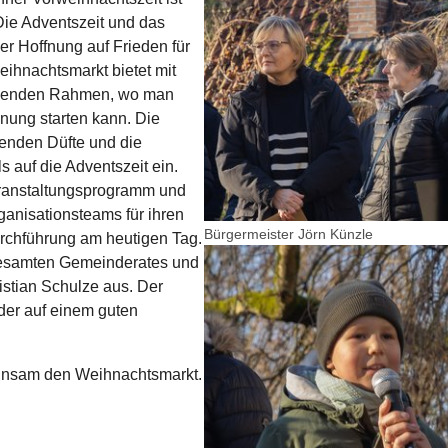
Die Adventszeit und das
er Hoffnung auf Frieden für
eihnachtsmarkt bietet mit
ssenden Rahmen, wo man
ung starten kann. Die
enden Düfte und die
 auf die Adventszeit ein.
eranstaltungsprogramm und
ganisationsteams für ihren
Bürgermeister Jörn Künzle
urchführung am heutigen Tag.
Show larger version for:
gesamten Gemeinderates und
istian Schulze aus. Der
der auf einem guten
einsam den Weihnachtsmarkt.