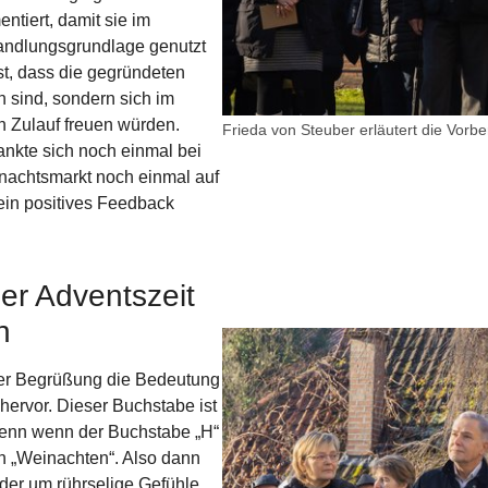
tiert, damit sie im
andlungsgrundlage genutzt
st, dass die gegründeten
 sind, sondern sich im
 Zulauf freuen würden.
Frieda von Steuber erläutert die Vorbe
ankte sich noch einmal bei
hnachtsmarkt noch einmal auf
ein positives Feedback
der Adventszeit
n
Show larger version for:
rer Begrüßung die Bedeutung
hervor. Dieser Buchstabe ist
 Denn wenn der Buchstabe „H“
n „Weinachten“. Also dann
der um rührselige Gefühle